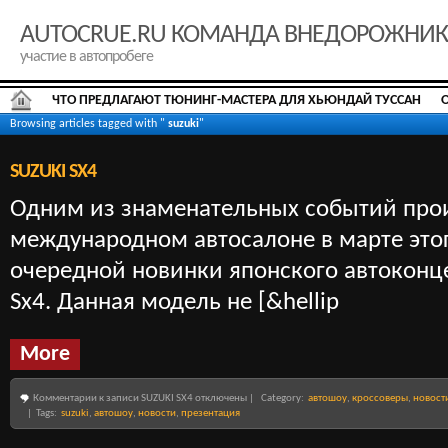
AUTOCRUE.RU КОМАНДА ВНЕДОРОЖНИ
участие в автопробеге
ЧТО ПРЕДЛАГАЮТ ТЮНИНГ-МАСТЕРА ДЛЯ ХЬЮНДАЙ ТУССАН
Browsing articles tagged with "
suzuki
"
SUZUKI SX4
Одним из знаменательных событий пр
международном автосалоне в марте этог
очередной новинки японского автоконц
Sх4. Данная модель не [&hellip
More
Комментарии
к записи SUZUKI SX4
отключены
|
Category:
автошоу
,
кроссоверы
,
новост
| Tags:
suzuki
,
автошоу
,
новости
,
презентация