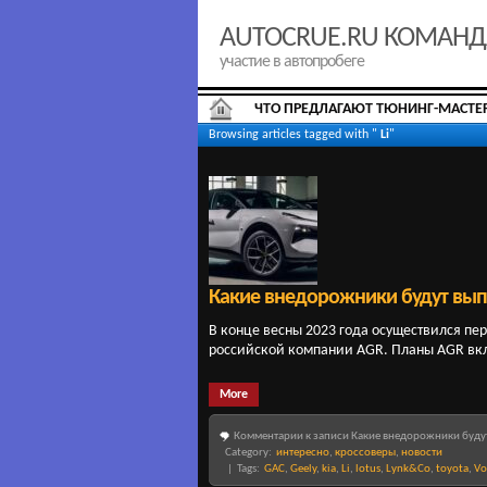
AUTOCRUE.RU КОМАН
участие в автопробеге
ЧТО ПРЕДЛАГАЮТ ТЮНИНГ-МАСТЕ
Browsing articles tagged with "
Li
"
Какие внедорожники будут вып
В конце весны 2023 года осуществился пер
российской компании AGR. Планы AGR вклю
More
Комментарии
к записи Какие внедорожники буду
Category:
интересно
,
кроссоверы
,
новости
| Tags:
GAC
,
Geely
,
kia
,
Li
,
lotus
,
Lynk&Co
,
toyota
,
Vo