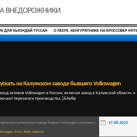
ДА ВНЕДОРОЖНИКИ
РА ДЛЯ ХЬЮНДАЙ ТУССАН
О ЛЕЕРЕ, КЕНГУРЯТНИКЕ НА КРОССОВЕР MIT
ускать на Калужском заводе бывшего Volkswagen
еход активов Volkswagen в России, включая завод в Калужской области, к
чают перезапуск производства, [&hellip
17.08.2023
т выпускать на Калужском заводе бывшего Volkswagen
отключены
|
lkswagen
,
Volvo
,
Zeekr
,
новости