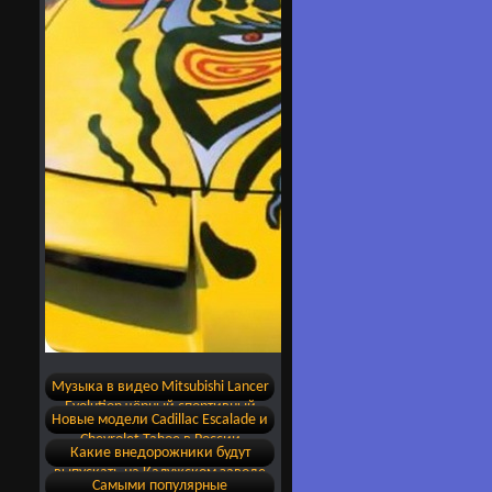
Музыка в видео Mitsubishi Lancer
Evolution чёрный спортивный
Новые модели Cadillac Escalade и
обвес
Chevrolet Tahoe в России
Какие внедорожники будут
выпускать на Калужском заводе
Самыми популярные