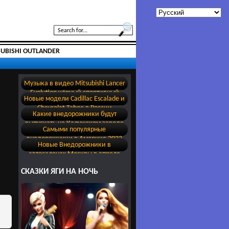
SUBISHI OUTLANDER
Музыка в видео Mitsubishi Lancer
Evolution чёрный спортивный
Новые модели Cadillac Escalade и
обвес
Chevrolet Tahoe в России
Какие внедорожники будут
выпускать на Калужском заводе
Самыми популярные
бывшего Volkswagen
внедорожники в Америке 2023
Новые Внедорожники в
автосалонах Москвы в апреле
2022
СКАЗКИ ЯГИ НА НОЧЬ