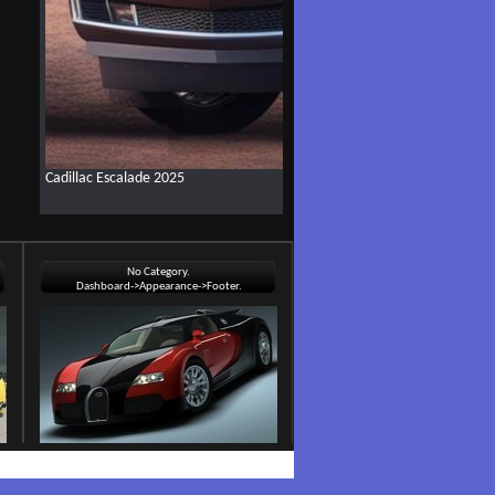
Cadillac Escalade 2025
No Category.
Dashboard->Appearance->Footer.