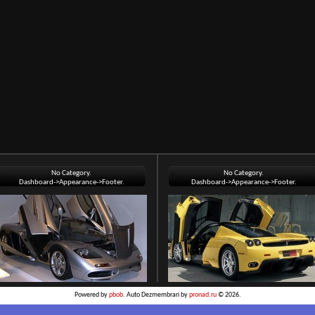
No Category.
No Category.
Dashboard->Appearance->Footer.
Dashboard->Appearance->Footer.
Powered by
pbob
. Auto Dezmembrari by
pronad.ru
© 2026.