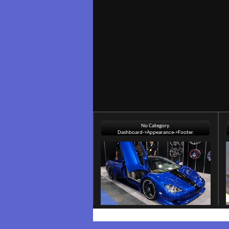
No Category.
Dashboard->Appearance->Footer.