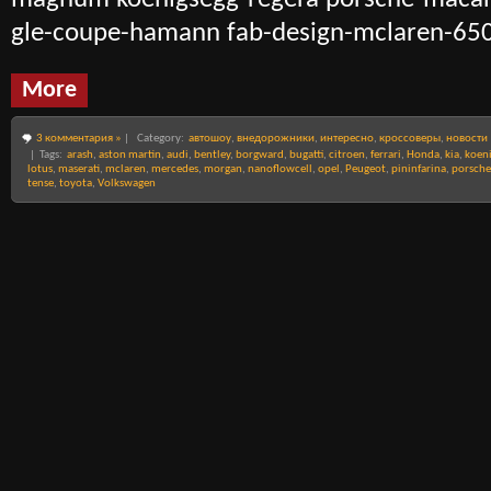
gle-coupe-hamann fab-design-mclaren-650
More
3 комментария »
|
Category:
автошоу
,
внедорожники
,
интересно
,
кроссоверы
,
новости
| Tags:
arash
,
aston martin
,
audi
,
bentley
,
borgward
,
bugatti
,
citroen
,
ferrari
,
Honda
,
kia
,
koen
lotus
,
maserati
,
mclaren
,
mercedes
,
morgan
,
nanoflowcell
,
opel
,
Peugeot
,
pininfarina
,
porsche
tense
,
toyota
,
Volkswagen