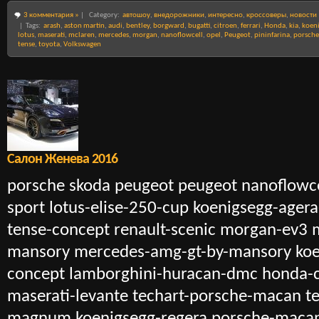
3 комментария »
|
Category:
автошоу
,
внедорожники
,
интересно
,
кроссоверы
,
новости
| Tags:
arash
,
aston martin
,
audi
,
bentley
,
borgward
,
bugatti
,
citroen
,
ferrari
,
Honda
,
kia
,
koen
lotus
,
maserati
,
mclaren
,
mercedes
,
morgan
,
nanoflowcell
,
opel
,
Peugeot
,
pininfarina
,
porsche
tense
,
toyota
,
Volkswagen
Салон Женева 2016
porsche skoda peugeot peugeot nanoflowce
sport lotus-elise-250-cup koenigsegg-agera
tense-concept renault-scenic morgan-ev3
mansory mercedes-amg-gt-by-mansory koen
concept lamborghini-huracan-dmc honda-c
maserati-levante techart-porsche-macan t
magnum koenigsegg-regera porsche-maca