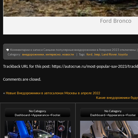
Ford Bronco
Комментарии
к записи Самыми популярные внедорожники в Америке 2023
отключены
Category:
внедорожники
,
интересно
,
новости
| Tags:
ford
,
Jeep
,
Land Rover
,
toyota
Trackback URL for this post: https://autocrue.ru/most-popular-suv-2023/track
Comments are closed.
«
Новые Внедорожники в автосалонах Москвы в апреле 2022
Какие внедорожники буду
No Category.
No Category.
Dashboard->Appearance->Footer.
Dashboard->Appearance->Footer.