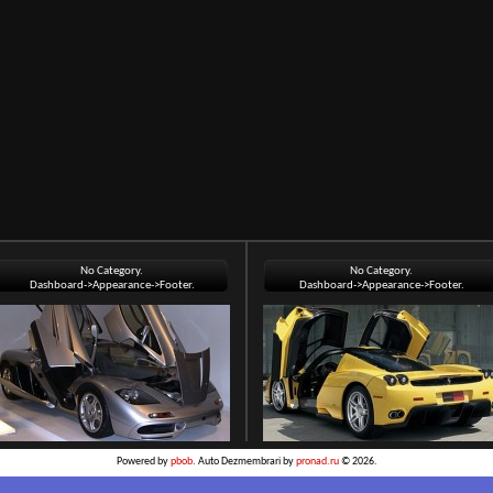
No Category.
No Category.
Dashboard->Appearance->Footer.
Dashboard->Appearance->Footer.
Powered by
pbob
. Auto Dezmembrari by
pronad.ru
© 2026.