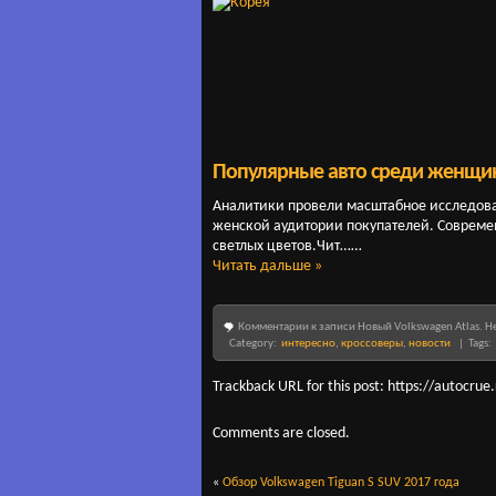
Популярные авто среди женщи
Аналитики провели масштабное исследов
женской аудитории покупателей. Совреме
светлых цветов.Чит……
Читать дальше »
Комментарии
к записи Новый Volkswagen Atlas. 
Category:
интересно
,
кроссоверы
,
новости
| Tags:
Trackback URL for this post: https://autocr
Comments are closed.
«
Обзор Volkswagen Tiguan S SUV 2017 года