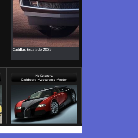
Cadillac Escalade 2025
No Category.
Dashboard->Appearance->Footer.