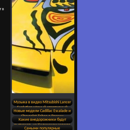
т в
Музыка в видео Mitsubishi Lancer
Evolution чёрный спортивный
Новые модели Cadillac Escalade и
обвес
Chevrolet Tahoe в России
Какие внедорожники будут
выпускать на Калужском заводе
Самыми популярные