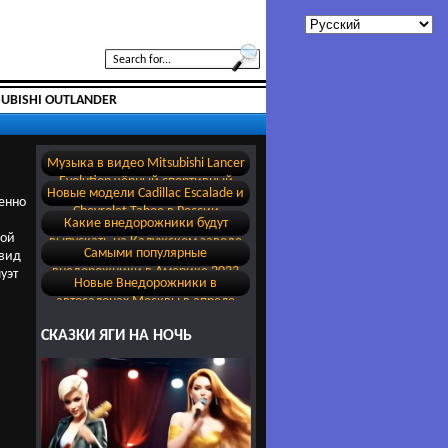
SUBISHI OUTLANDER
Музыка в видео Mitsubishi Lancer
Evolution чёрный спортивный
Новые модели Cadillac Escalade и
обвес
енно
Chevrolet Tahoe в России
Какие внедорожники будут
ной
выпускать на Калужском заводе
Самыми популярные
 вид
бывшего Volkswagen
внедорожники в Америке 2023
уэт
Новые Внедорожники в
автосалонах Москвы в апреле
2022
СКАЗКИ ЯГИ НА НОЧЬ