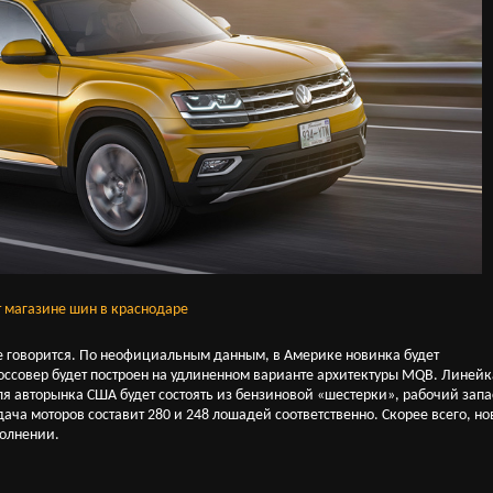
т магазине шин в краснодаре
е говорится. По неофициальным данным, в Америке новинка будет
оссовер будет построен на удлиненном варианте архитектуры MQB. Линейк
я авторынка США будет состоять из бензиновой «шестерки», рабочий запа
тдача моторов составит 280 и 248 лошадей соответственно. Скорее всего, н
полнении.