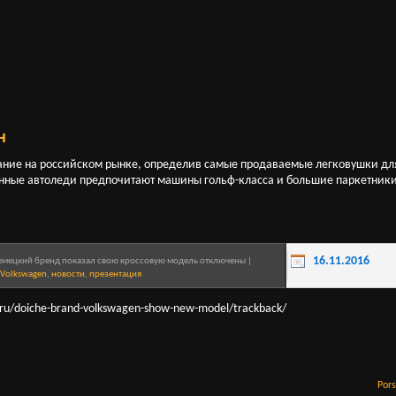
н
ание на российском рынке, определив самые продаваемые легковушки дл
нные автоледи предпочитают машины гольф-класса и большие паркетник
16.11.2016
Немецкий бренд показал свою кроссовую модель
отключены
|
Volkswagen
,
новости
,
презентация
ue.ru/doiche-brand-volkswagen-show-new-model/trackback/
Por