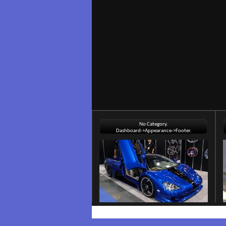
No Category.
Dashboard->Appearance->Footer.