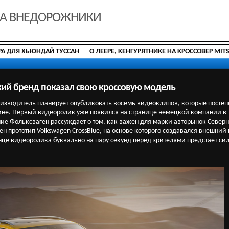
ДА ВНЕДОРОЖНИКИ
РА ДЛЯ ХЬЮНДАЙ ТУССАН
О ЛЕЕРЕ, КЕНГУРЯТНИКЕ НА КРОССОВЕР MIT
кий бренд показал свою кроссовую модель
изводитель планирует опубликовать восемь видеоклипов, которые постеп
не. Первый видеоролик уже появился на странице немецкой компании в
ие Фольксваген рассуждает о том, как важен для марки авторынок Север
н прототип Volkswagen CrossBlue, на основе которого создавался внешний
нце видеоролика буквально на пару секунд перед зрителями предстает сил