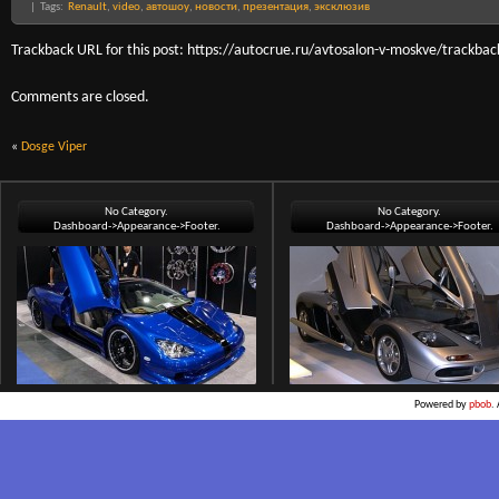
| Tags:
Renault
,
video
,
автошоу
,
новости
,
презентация
,
эксклюзив
Trackback URL for this post: https://autocrue.ru/avtosalon-v-moskve/trackbac
Comments are closed.
«
Dosge Viper
No Category.
No Category.
Dashboard->Appearance->Footer.
Dashboard->Appearance->Footer.
Powered by
pbob
.