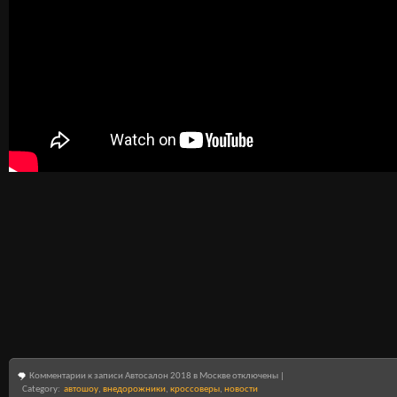
Комментарии
к записи Автосалон 2018 в Москве
отключены
|
Category:
автошоу
,
внедорожники
,
кроссоверы
,
новости